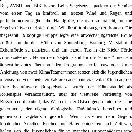
BG, AVSH und BIK bevor. Beim Segelsetzen packten die Schüler
vom ersten Tag an kraftvoll an, trotzen Wind und Regen und
perfektionierten täglich die Handgriffe, die man so braucht, um die
Segel zu hissen und sich durch Windkraft fortbewegen zu können. Die
insgesamt 19-köpfige Gruppe legte eine abwechslungsreiche Route
zurück, um in den Häfen von Sonderborg, Faaborg, Marstal und
Eckernförde zu pausieren und am letzten Tag in die Kieler Förde
zurückzukehren. Neben dem Segeln stand für die Schüler*innen ein
äußerst brisantes Thema auf dem Programm: der Klimawandel. Unter
Anleitung von zwei KlimaTeamer*innen setzten sich die Jugendlichen
intensiv mit verschiedenen Faktoren auseinander, die das Klima auf der
Erde beeinflussen: Beispielsweise wurde der Klimawandel als
Rollenspiel veranschaulicht, über die weltweite Verteilung von
Ressourcen diskutiert, das Wasser in der Ostsee genau unter die Lupe
genommen, der eigene ökologische Fußabdruck berechnet und
gemeinsam vegetarisch gekocht. Wenn zwischen dem Segeln,
inhaltlichen Arbeiten, Kochen und Häfen entdecken noch Zeit war,
ließen sich die Jugendlichen für so manches gruppenpädagogische