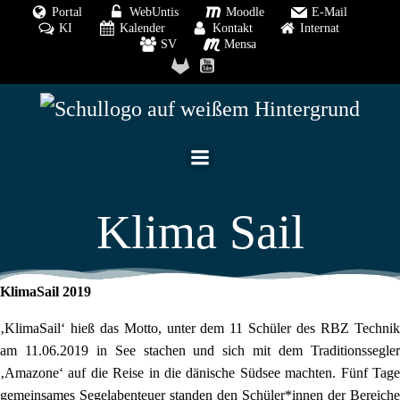
Zum
Portal
WebUntis
Moodle
E-Mail
KI
Kalender
Kontakt
Internat
Inhalt
SV
Mensa
springen
Klima Sail
KlimaSail 2019
‚KlimaSail‘ hieß das Motto, unter dem 11 Schüler des RBZ Technik
am 11.06.2019 in See stachen und sich mit dem Traditionssegler
‚Amazone‘ auf die Reise in die dänische Südsee machten. Fünf Tage
gemeinsames Segelabenteuer standen den Schüler*innen der Bereiche