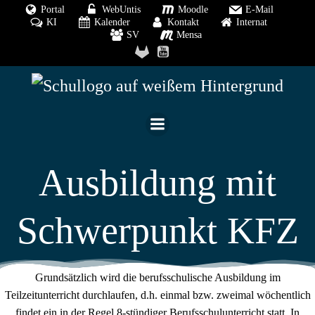
Zum
Portal
WebUntis
Moodle
E-Mail
KI
Kalender
Kontakt
Internat
Inhalt
SV
Mensa
springen
Ausbildung mit
Schwerpunkt KFZ
Grundsätzlich wird die berufsschulische Ausbildung im
Teilzeitunterricht durchlaufen, d.h. einmal bzw. zweimal wöchentlich
findet ein in der Regel 8-stündiger Berufsschulunterricht statt. In