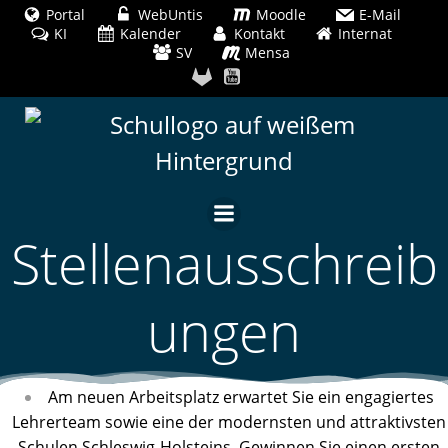
Zum
Portal
WebUntis
Moodle
E-Mail
KI
Kalender
Inhalt
Kontakt
Internat
SV
Mensa
springen
Stellenausschreib
ungen
Am neuen Arbeitsplatz erwartet Sie ein engagiertes
Lehrerteam sowie eine der modernsten und attraktivsten
Schulen Schleswig-Holsteins. Gewinnen Sie einen ersten