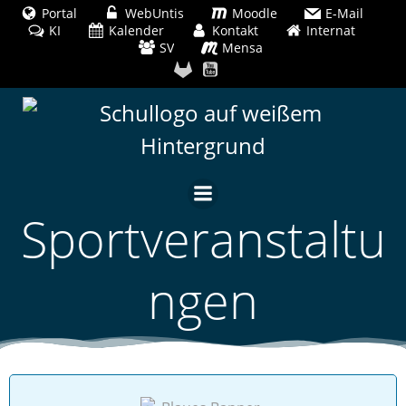
Zum
Portal
WebUntis
Moodle
E-Mail
KI
Kalender
Inhalt
Kontakt
Internat
SV
Mensa
springen
Sportveranstaltu
ngen