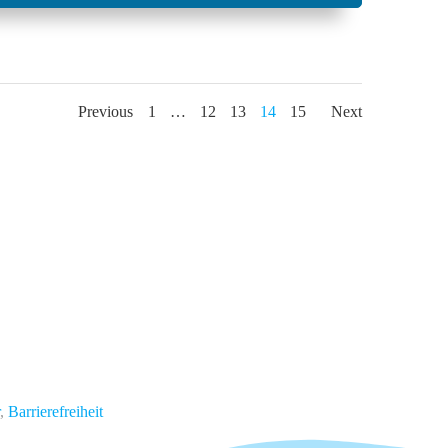
Posts
Posts
Posts
Page
Page
Page
Page
Page
Previous
1
…
12
13
14
15
Next
navigation
navigation
naviga
,
Barrierefreiheit