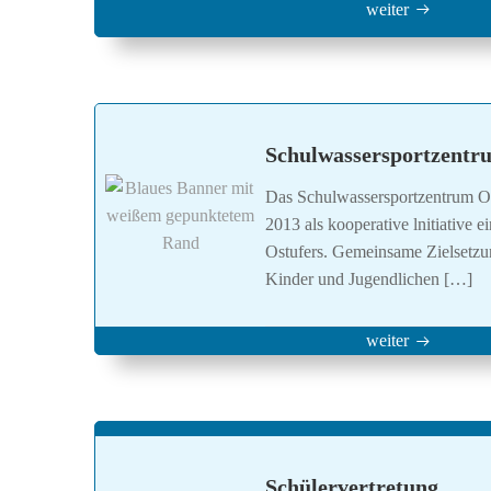
weiter
Schulwassersportzentru
Das Schulwassersportzentrum Ost
2013 als kooperative lnitiative e
Ostufers. Gemeinsame Zielsetzung
Kinder und Jugendlichen […]
weiter
Schülervertretung