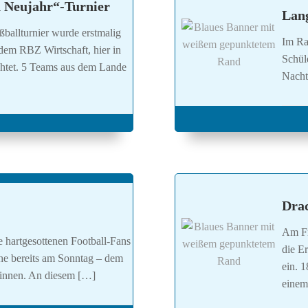
h Neujahr“-Turnier
Lang
ßballturnier wurde erstmalig
Im Ra
 dem RBZ Wirtschaft, hier in
Schül
ichtet. 5 Teams aus dem Lande
Nacht
Dra
Am Fr
e hartgesottenen Football-Fans
die E
e bereits am Sonntag – dem
ein. 
ginnen. An diesem […]
einem