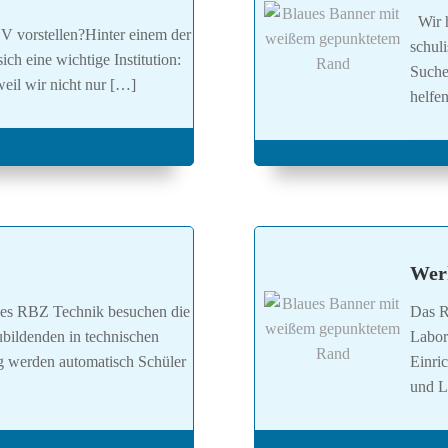
Wir h
V vorstellen?Hinter einem der
schul
ich eine wichtige Institution:
Suche
weil wir nicht nur […]
helfe
Wer
 des RBZ Technik besuchen die
Das R
bildenden in technischen
Labor
 werden automatisch Schüler
Einri
und L